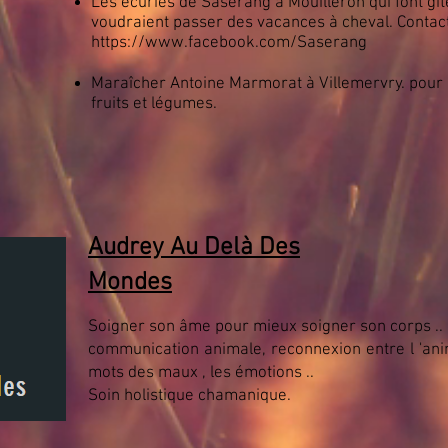
Les écuries de Sasérang à Mouilleron qui font gî
voudraient passer des vacances à cheval. Contac
https://www.facebook.com/Saserang
Maraîcher Antoine Marmorat à Villemervry. pour 
fruits et légumes.
Audrey Au Delà Des
Mondes
Soigner son âme pour mieux soigner son corps ..
communication animale, reconnexion entre l 'anim
mots des maux , les émotions ..
Soin holistique chamanique.