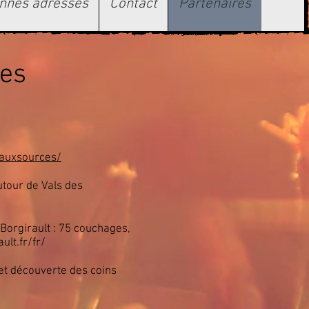
bonnes adresses
Contact
Partenaires
res
rauxsources/
utour de Vals des
Borgirault : 75 couchages,
ult.fr/fr/
t découverte des coins