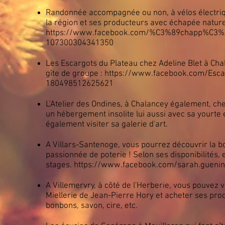
Randonnée accompagnée ou non, à vélos électriq
la région et ses producteurs avec échapée nature
https://www.facebook.com/%C3%89chapp%C3%
107300304341350
Les Escargots du Plateau chez Adeline Blet à Cha
gîte de groupe :
https://www.facebook.com/Esca
180498512625621
L'Atelier des Ondines, à Chalancey également, ch
un hébergement insolite lui aussi avec sa yourte 
également visiter sa galerie d'art.
A Villars-Santenoge, vous pourrez découvrir la b
passionnée de poterie ! Selon ses disponibilités,
stages.
https://www.facebook.com/sarah.guenin
A Villemervry, à côté de l'Herberie, vous pouvez v
Miellerie de Jean-Pierre Hory et acheter ses produ
bonbons, savon, cire, etc.